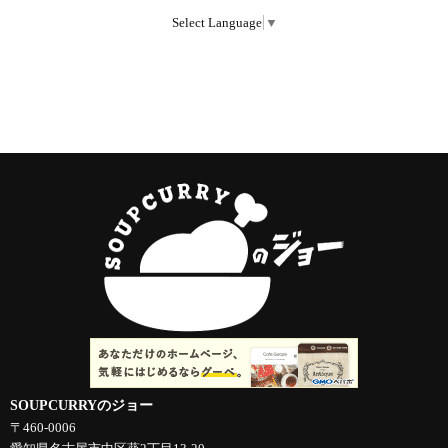
Select Language
▼
SOUPCURRYのジョー
〒460-0006